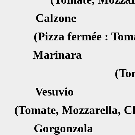
Calzon
(Pizza fermée : Tom
Marina
(To
Vesuvi
(Tomate, Mozzarella, C
Gorgonz