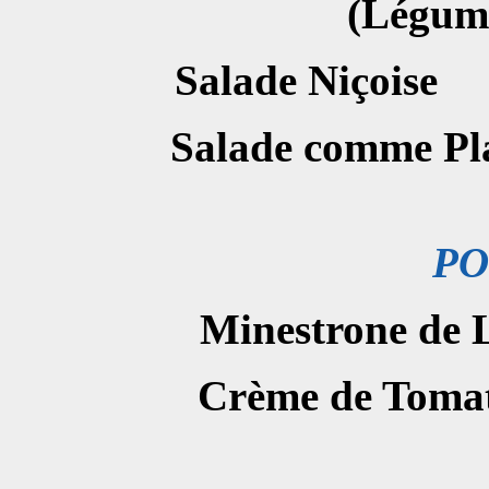
(L
é
gume
Salade N
Salade com
PO
Minestrone de 
Crème de 