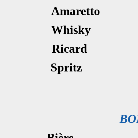
Amaret
Whisk
Ricar
Sprit
BO
Bièr