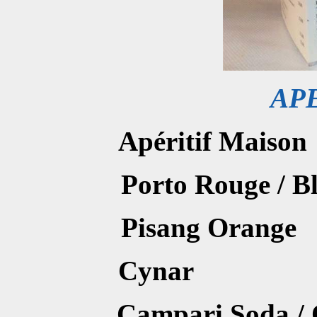
APE
Apéritif Maison
Porto Roug
Pisang O
Cyna
Campari Sod