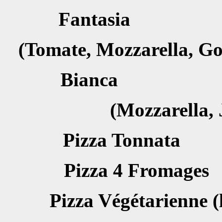
Fantas
(Tomate, Mozzarella, Go
Bianc
(Mozzarella,
Pizza To
Pizza 4 Fr
Pizza V
é
g
é
tarienne (