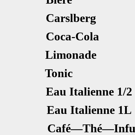
Carslb
Coca-C
Limona
Toni
Eau Italie
Eau Itali
Café—Thé—