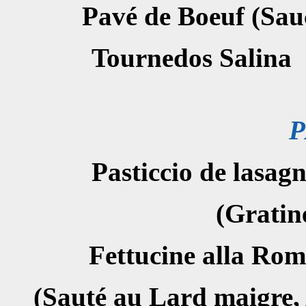
Pavé de Boeuf (Sa
Tournedo
P
Pasticcio d
(Gratin
Fettucine al
(Sauté au Lard maigre,