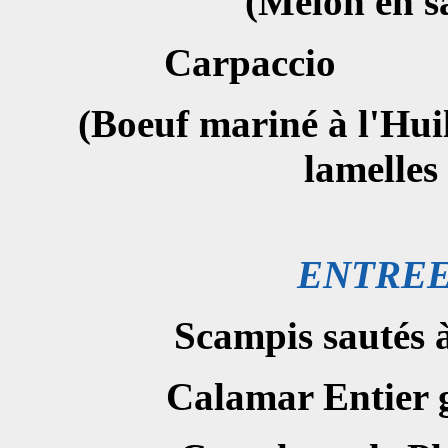
(Melon en sa
Carpac
(Boeuf mariné à l'Huil
lamelles
ENTRE
Scampis saut
Calamar Enti