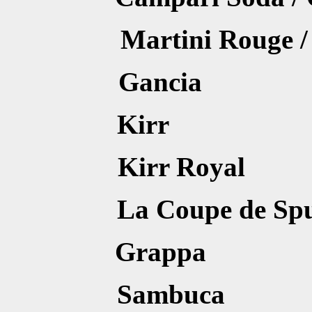
Martini Rou
Ganci
Kirr
Kirr R
La Coupe de
Grapp
Sambu