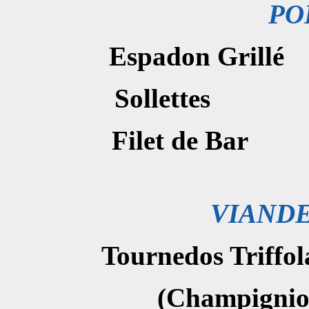
PO
Espadon G
Sollett
Filet de
VIAND
Tournedos T
(Champignions