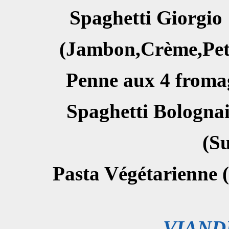
Spaghetti 
(Jambon,Crème,Peti
Penne aux 4
Spaghetti Bolognai
(Su
Pasta V
é
g
é
tarienne (
VIAND